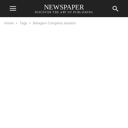
NEWSPAPER
DISCOVER THE ART OF PUBLISHING
Home
Tags
Belagavi Congress session