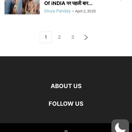
Of iNDIA पर पहली बार...
Divya Pandey
-
April 2, 2025
1
2
3
ABOUT US
FOLLOW US
©