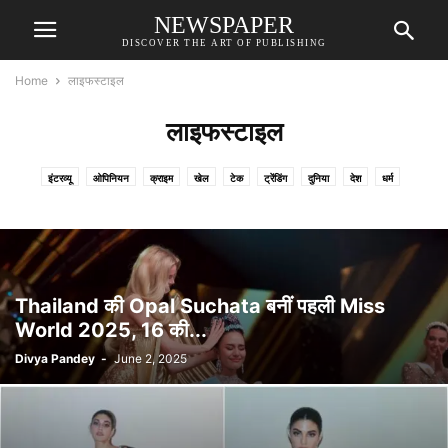
NEWSPAPER
DISCOVER THE ART OF PUBLISHING
Home
लाइफस्टाइल
लाइफस्टाइल
इंटरव्यू
ओपिनियन
क्राइम
खेल
टेक
ट्रेंडिंग
दुनिया
देश
धर्म
धार्मिक अनुष्ठान
प्रेस विज्ञप्ति
फटाफट खबरें
फैक्ट चेक
बजट 2025
बाज़ार
मनोरंजन
मार्केटिंग
मौसम
राशिफल
लाइफस्टाइल
स्पेशल रिपोर्ट
हेल्थ
Thailand की Opal Suchata बनीं पहली Miss
World 2025, 16 की...
Divya Pandey
-
June 2, 2025