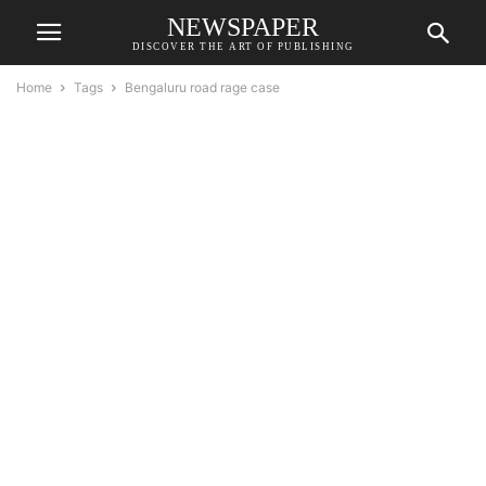
NEWSPAPER
DISCOVER THE ART OF PUBLISHING
Home
Tags
Bengaluru road rage case