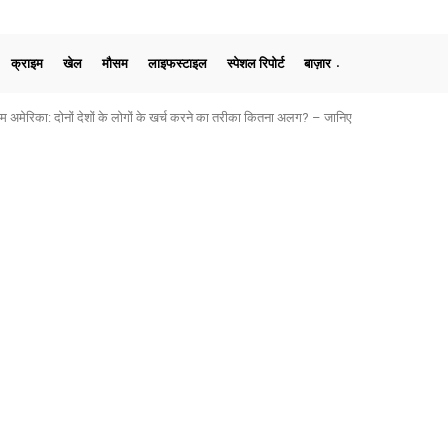
क्राइम
खेल
मौसम
लाइफस्टाइल
स्पेशल रिपोर्ट
बाज़ार
मेरिका: दोनों देशों के लोगों के खर्च करने का तरीका कितना अलग? – जानिए