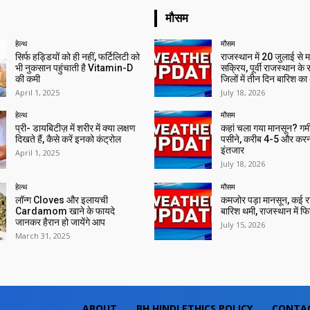
मौसम
हेल्थ
मौसम
सिर्फ हड्डियों को ही नहीं, फर्टिलिटी को
राजस्थान में 20 जुलाई से 
भी नुकसान पहुंचाती है Vitamin-D
सक्रिय, पूर्वी राजस्थान के
की कमी
जिलों में तीन दिन बारिश का
April 1, 2025
July 18, 2026
हेल्थ
मौसम
प्री- डायबिटीज़ में शरीर में क्या लक्षण
कहां चला गया मानसून? गर्मी 
दिखते हैं, कैसे करें इनको कंट्रोल
पसीने, करीब 4-5 और करन
इंतजार
April 1, 2025
July 18, 2026
हेल्थ
मौसम
लॉन्ग Cloves और इलायची
कमजोर पड़ा मानसून, कई राज्
Cardamom खाने के फायदे
बारिश थमी, राजस्थान में फिर 
जानकर हैरान हो जायेंगे आप
July 15, 2026
March 31, 2025
ABOUT
BH HINDI ETHICS POLICY
CONTA