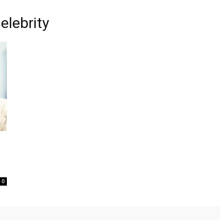
elebrity
0