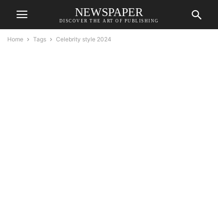
NEWSPAPER
DISCOVER THE ART OF PUBLISHING
Home
Tags
Celebrity style 2024