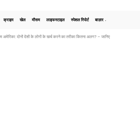
क्राइम
खेल
मौसम
लाइफस्टाइल
स्पेशल रिपोर्ट
बाज़ार
मेरिका: दोनों देशों के लोगों के खर्च करने का तरीका कितना अलग? – जानिए