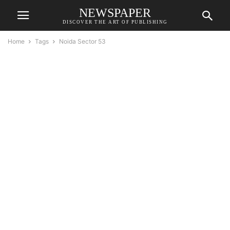
NEWSPAPER
DISCOVER THE ART OF PUBLISHING
Home
Tags
Noida Sector 53