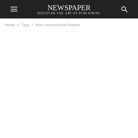
NEWSPAPER
DISCOVER THE ART OF PUBLISHING
Home
Tags
Non-conventional threats