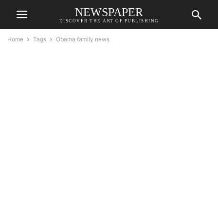
NEWSPAPER
DISCOVER THE ART OF PUBLISHING
Home
Tags
Obama family news