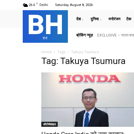
C
26.6
Delhi
Saturday, August 8, 2026
BH
देश
दुनिया
मनोरंजन
टेक
ब्रेकिंग न्यूज़
EXCLUSIVE – भारत बनाम अ
हिंदी
Home
Tags
Takuya Tsumura
Tag: Takuya Tsumura
ऑटोमोबाइल