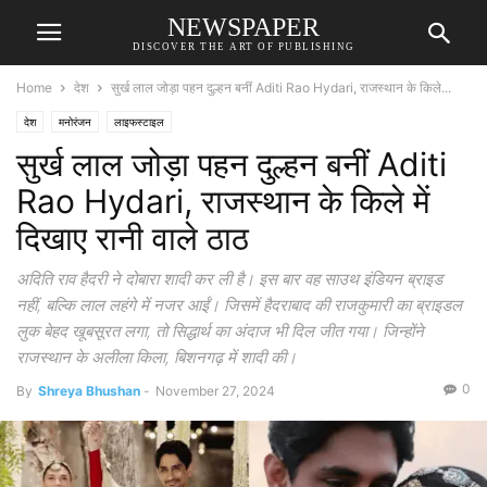
NEWSPAPER
DISCOVER THE ART OF PUBLISHING
Home
देश
सुर्ख लाल जोड़ा पहन दुल्हन बनीं Aditi Rao Hydari, राजस्थान के किले...
देश
मनोरंजन
लाइफस्टाइल
सुर्ख लाल जोड़ा पहन दुल्हन बनीं Aditi
Rao Hydari, राजस्थान के किले में
दिखाए रानी वाले ठाठ
अदिति राव हैदरी ने दोबारा शादी कर ली है। इस बार वह साउथ इंडियन ब्राइड
नहीं, बल्कि लाल लहंगे में नजर आईं। जिसमें हैदराबाद की राजकुमारी का ब्राइडल
लुक बेहद खूबसूरत लगा, तो सिद्धार्थ का अंदाज भी दिल जीत गया। जिन्होंने
राजस्थान के अलीला किला, बिशनगढ़ में शादी की।
0
By
Shreya Bhushan
-
November 27, 2024