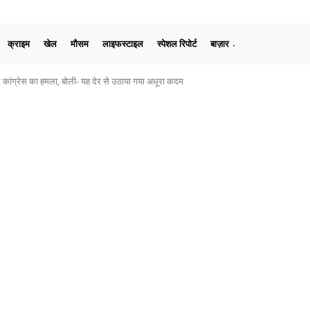
क्राइम
खेल
मौसम
लाइफस्टाइल
स्पेशल रिपोर्ट
बाज़ार
 कांग्रेस का हमला, बोली- यह देर से उठाया गया अधूरा कदम
स्तीफा, बोले- छात्रों का भविष्य किसी भी राजनीतिक विवाद से बड़ा