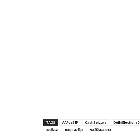
TAGS
AAPvsBJP
CashSeizure
DelhiElections2
नकदीजब्त
मतदान का दिन
राजनीतिकघमासान