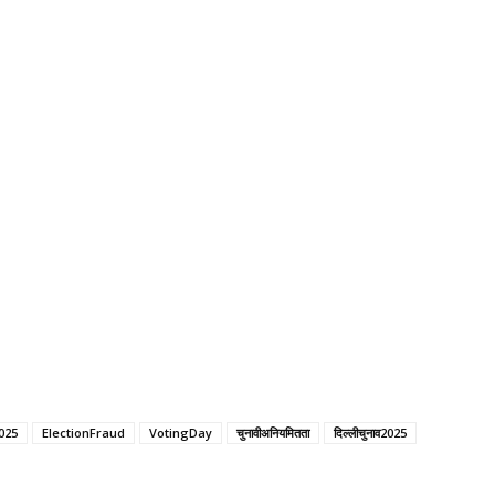
025
ElectionFraud
VotingDay
चुनावीअनियमितता
दिल्लीचुनाव2025