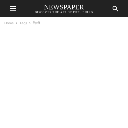
NEWSPAPER
DISCOVER THE ART OF PUBLISHING
Home
Tags
दिल्ली