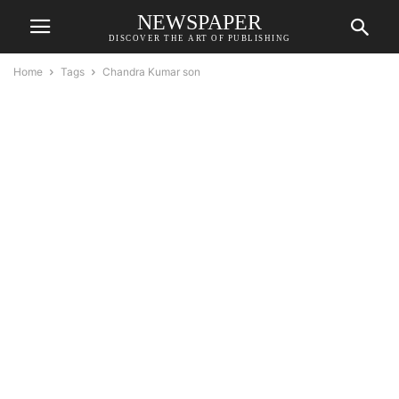
NEWSPAPER
DISCOVER THE ART OF PUBLISHING
Home
Tags
Chandra Kumar son