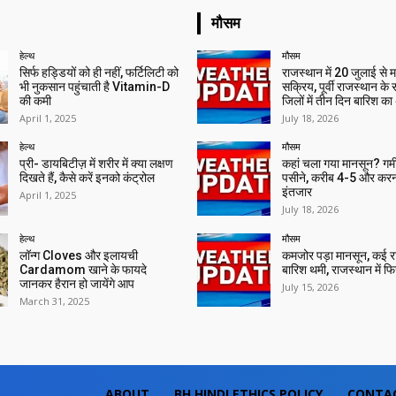
मौसम
हेल्थ
मौसम
सिर्फ हड्डियों को ही नहीं, फर्टिलिटी को
राजस्थान में 20 जुलाई से 
भी नुकसान पहुंचाती है Vitamin-D
सक्रिय, पूर्वी राजस्थान के
की कमी
जिलों में तीन दिन बारिश का
April 1, 2025
July 18, 2026
हेल्थ
मौसम
प्री- डायबिटीज़ में शरीर में क्या लक्षण
कहां चला गया मानसून? गर्मी 
दिखते हैं, कैसे करें इनको कंट्रोल
पसीने, करीब 4-5 और करन
इंतजार
April 1, 2025
July 18, 2026
हेल्थ
मौसम
लॉन्ग Cloves और इलायची
कमजोर पड़ा मानसून, कई राज्
Cardamom खाने के फायदे
बारिश थमी, राजस्थान में फिर 
जानकर हैरान हो जायेंगे आप
July 15, 2026
March 31, 2025
ABOUT
BH HINDI ETHICS POLICY
CONTA