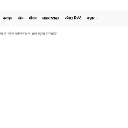
क्राइम
खेल
मौसम
लाइफस्टाइल
स्पेशल रिपोर्ट
बाज़ार
ा की प्रेस कॉन्फ्रेंस से आग-बबूला बांग्लादेश