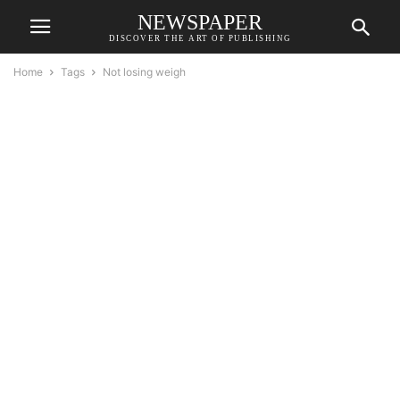
NEWSPAPER
DISCOVER THE ART OF PUBLISHING
Home
Tags
Not losing weigh