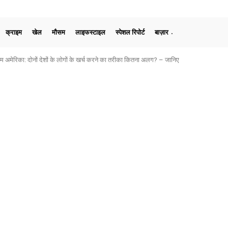
क्राइम
खेल
मौसम
लाइफस्टाइल
स्पेशल रिपोर्ट
बाज़ार
मेरिका: दोनों देशों के लोगों के खर्च करने का तरीका कितना अलग? – जानिए