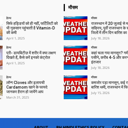
मौसम
हेल्थ
मौसम
सिर्फ हड्डियों को ही नहीं, फर्टिलिटी को
राजस्थान में 20 जुलाई से 
भी नुकसान पहुंचाती है Vitamin-D
सक्रिय, पूर्वी राजस्थान के
की कमी
जिलों में तीन दिन बारिश का
April 1, 2025
July 18, 2026
हेल्थ
मौसम
प्री- डायबिटीज़ में शरीर में क्या लक्षण
कहां चला गया मानसून? गर्मी 
दिखते हैं, कैसे करें इनको कंट्रोल
पसीने, करीब 4-5 और करन
इंतजार
April 1, 2025
July 18, 2026
हेल्थ
मौसम
लॉन्ग Cloves और इलायची
कमजोर पड़ा मानसून, कई राज्
Cardamom खाने के फायदे
बारिश थमी, राजस्थान में फिर 
जानकर हैरान हो जायेंगे आप
July 15, 2026
March 31, 2025
ABOUT
BH HINDI ETHICS POLICY
CONTA