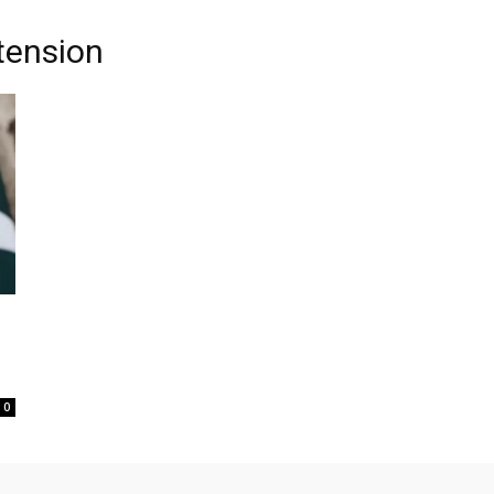
tension
0