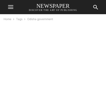
NEWSPAPER
DISCOVER THE ART OF PUBLISHING
Home
Tags
Odisha government