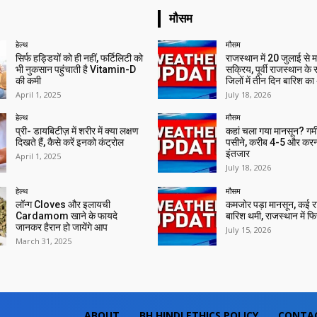
मौसम
हेल्थ
मौसम
सिर्फ हड्डियों को ही नहीं, फर्टिलिटी को
राजस्थान में 20 जुलाई से 
भी नुकसान पहुंचाती है Vitamin-D
सक्रिय, पूर्वी राजस्थान के
की कमी
जिलों में तीन दिन बारिश का
April 1, 2025
July 18, 2026
हेल्थ
मौसम
प्री- डायबिटीज़ में शरीर में क्या लक्षण
कहां चला गया मानसून? गर्मी 
दिखते हैं, कैसे करें इनको कंट्रोल
पसीने, करीब 4-5 और करन
इंतजार
April 1, 2025
July 18, 2026
हेल्थ
मौसम
लॉन्ग Cloves और इलायची
कमजोर पड़ा मानसून, कई राज्
Cardamom खाने के फायदे
बारिश थमी, राजस्थान में फिर 
जानकर हैरान हो जायेंगे आप
July 15, 2026
March 31, 2025
ABOUT
BH HINDI ETHICS POLICY
CONTA