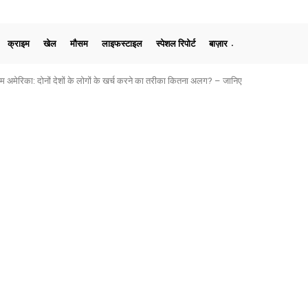
क्राइम
खेल
मौसम
लाइफस्टाइल
स्पेशल रिपोर्ट
बाज़ार
मेरिका: दोनों देशों के लोगों के खर्च करने का तरीका कितना अलग? – जानिए