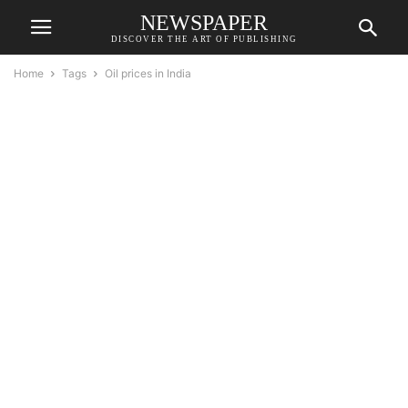
NEWSPAPER
DISCOVER THE ART OF PUBLISHING
Home
Tags
Oil prices in India