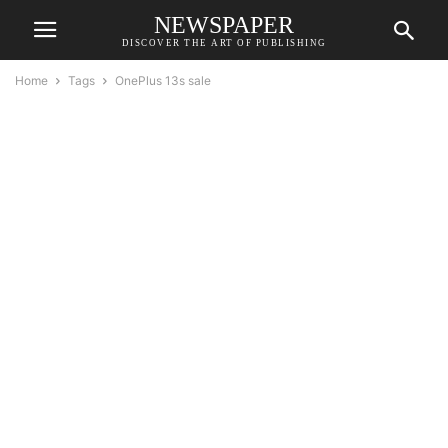
NEWSPAPER
DISCOVER THE ART OF PUBLISHING
Home
Tags
OnePlus 13s sale