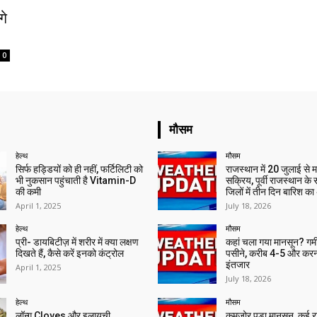
गे
0
मौसम
हेल्थ
मौसम
सिर्फ हड्डियों को ही नहीं, फर्टिलिटी को
राजस्थान में 20 जुलाई से 
भी नुकसान पहुंचाती है Vitamin-D
सक्रिय, पूर्वी राजस्थान के
की कमी
जिलों में तीन दिन बारिश का
April 1, 2025
July 18, 2026
हेल्थ
मौसम
प्री- डायबिटीज़ में शरीर में क्या लक्षण
कहां चला गया मानसून? गर्मी 
दिखते हैं, कैसे करें इनको कंट्रोल
पसीने, करीब 4-5 और करन
इंतजार
April 1, 2025
July 18, 2026
हेल्थ
मौसम
लॉन्ग Cloves और इलायची
कमजोर पड़ा मानसून, कई राज्