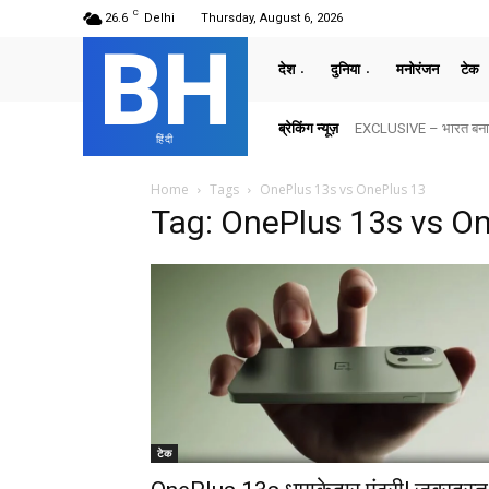
C
26.6
Delhi
Thursday, August 6, 2026
BH
देश
दुनिया
मनोरंजन
टेक
ब्रेकिंग न्यूज़
EXCLUSIVE – भारत बनाम अ
हिंदी
Home
Tags
OnePlus 13s vs OnePlus 13
Tag: OnePlus 13s vs O
टेक