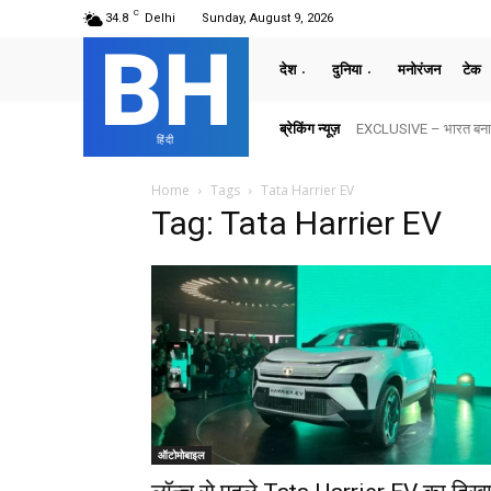
C
34.8
Delhi
Sunday, August 9, 2026
BH
देश
दुनिया
मनोरंजन
टेक
ब्रेकिंग न्यूज़
EXCLUSIVE – भारत बनाम अ
हिंदी
Home
Tags
Tata Harrier EV
Tag: Tata Harrier EV
ऑटोमोबाइल