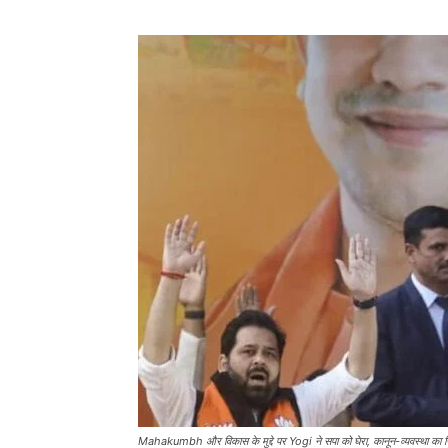
Mahakumbh और विकास के मुद्दे पर Yogi ने सपा को घेरा, कानून-व्यवस्था का जि