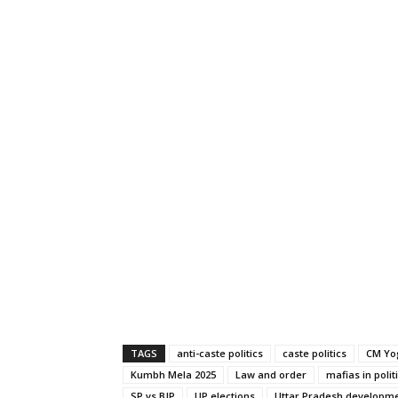
TAGS
anti-caste politics
caste politics
CM Yo
Kumbh Mela 2025
Law and order
mafias in polit
SP vs BJP
UP elections
Uttar Pradesh developm