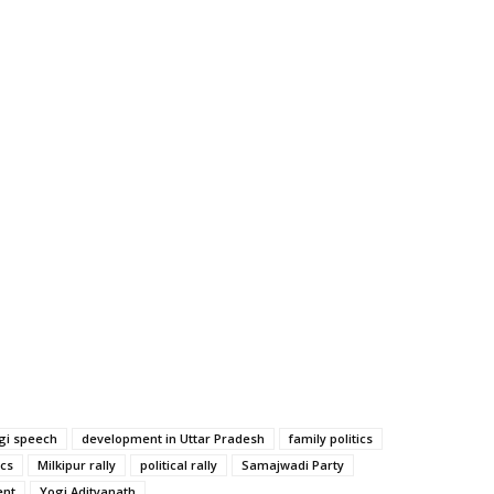
gi speech
development in Uttar Pradesh
family politics
ics
Milkipur rally
political rally
Samajwadi Party
ent
Yogi Adityanath