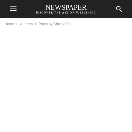
NEWSPAPER
DISCOVER THE ART OF PUBLISHING
Home
Authors
Posts by Shreya Raj