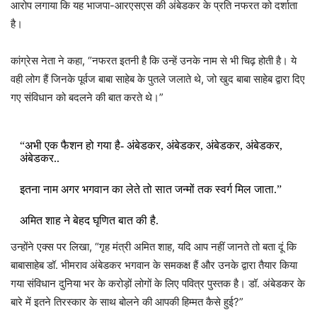
आरोप लगाया कि यह भाजपा-आरएसएस की अंबेडकर के प्रति नफरत को दर्शाता
है।
कांग्रेस नेता ने कहा, “नफरत इतनी है कि उन्हें उनके नाम से भी चिढ़ होती है। ये
वही लोग हैं जिनके पूर्वज बाबा साहेब के पुतले जलाते थे, जो खुद बाबा साहेब द्वारा दिए
गए संविधान को बदलने की बात करते थे।”
“अभी एक फैशन हो गया है- अंबेडकर, अंबेडकर, अंबेडकर, अंबेडकर,
अंबेडकर..
इतना नाम अगर भगवान का लेते तो सात जन्मों तक स्वर्ग मिल जाता.”
अमित शाह ने बेहद घृणित बात की है.
उन्होंने एक्स पर लिखा, “गृह मंत्री अमित शाह, यदि आप नहीं जानते तो बता दूं कि
इस बात से जाहिर होता है कि BJP और RSS के नेताओं के मन में बाबा
बाबासाहेब डॉ. भीमराव अंबेडकर भगवान के समकक्ष हैं और उनके द्वारा तैयार किया
साहेब अंबेडकर जी को लेकर बहुत नफरत है.
गया संविधान दुनिया भर के करोड़ों लोगों के लिए पवित्र पुस्तक है। डॉ. अंबेडकर के
नफरत…
pic.twitter.com/UMvMAq43O8
बारे में इतने तिरस्कार के साथ बोलने की आपकी हिम्मत कैसे हुई?”