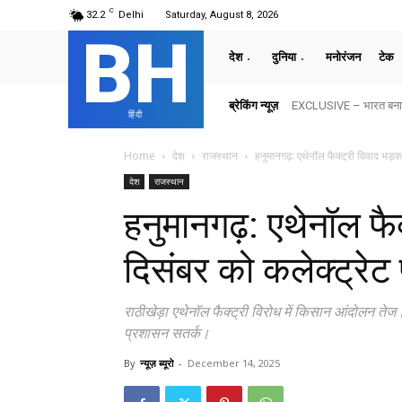
C
32.2
Delhi
Saturday, August 8, 2026
BH
देश
दुनिया
मनोरंजन
टेक
ब्रेकिंग न्यूज़
EXCLUSIVE – भारत बनाम अ
हिंदी
Home
देश
राजस्थान
हनुमानगढ़: एथेनॉल फैक्ट्री विवाद भड़
देश
राजस्थान
हनुमानगढ़: एथेनॉल फै
दिसंबर को कलेक्ट्रे
राठीखेड़ा एथेनॉल फैक्ट्री विरोध में किसान आंदोलन त
प्रशासन सतर्क।
By
न्यूज़ ब्यूरो
-
December 14, 2025