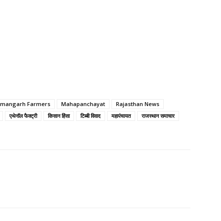
mangarh Farmers
Mahapanchayat
Rajasthan News
एथेनॉल फैक्ट्री
किसान हिंसा
टिब्बी विवाद
महापंचायत
राजस्थान समाचार