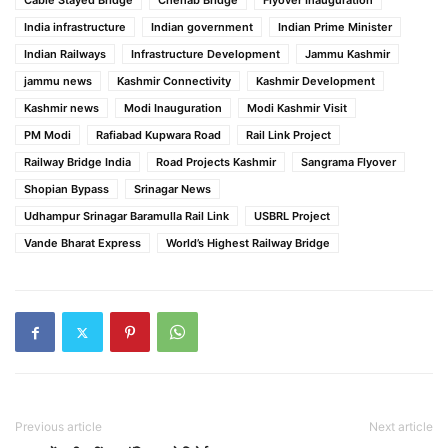
Cable Stayed Bridge
Chenab Bridge
Flyover Inauguration
India infrastructure
Indian government
Indian Prime Minister
Indian Railways
Infrastructure Development
Jammu Kashmir
jammu news
Kashmir Connectivity
Kashmir Development
Kashmir news
Modi Inauguration
Modi Kashmir Visit
PM Modi
Rafiabad Kupwara Road
Rail Link Project
Railway Bridge India
Road Projects Kashmir
Sangrama Flyover
Shopian Bypass
Srinagar News
Udhampur Srinagar Baramulla Rail Link
USBRL Project
Vande Bharat Express
World’s Highest Railway Bridge
Previous article
Next article