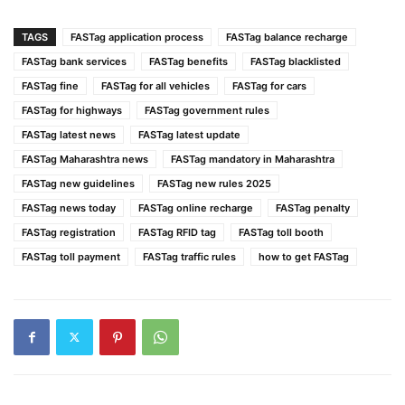
TAGS
FASTag application process
FASTag balance recharge
FASTag bank services
FASTag benefits
FASTag blacklisted
FASTag fine
FASTag for all vehicles
FASTag for cars
FASTag for highways
FASTag government rules
FASTag latest news
FASTag latest update
FASTag Maharashtra news
FASTag mandatory in Maharashtra
FASTag new guidelines
FASTag new rules 2025
FASTag news today
FASTag online recharge
FASTag penalty
FASTag registration
FASTag RFID tag
FASTag toll booth
FASTag toll payment
FASTag traffic rules
how to get FASTag