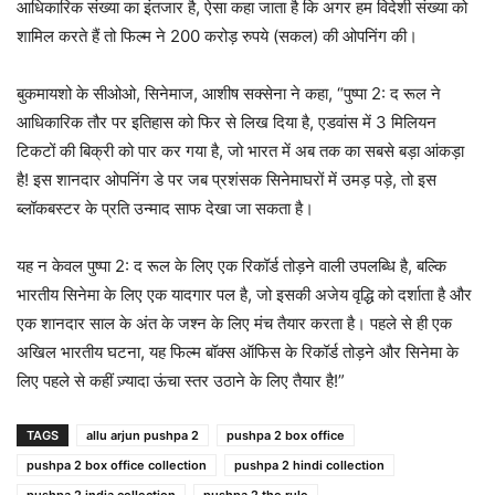
आधिकारिक संख्या का इंतजार है, ऐसा कहा जाता है कि अगर हम विदेशी संख्या को
शामिल करते हैं तो फिल्म ने 200 करोड़ रुपये (सकल) की ओपनिंग की।
बुकमायशो के सीओओ, सिनेमाज, आशीष सक्सेना ने कहा, “पुष्पा 2: द रूल ने
आधिकारिक तौर पर इतिहास को फिर से लिख दिया है, एडवांस में 3 मिलियन
टिकटों की बिक्री को पार कर गया है, जो भारत में अब तक का सबसे बड़ा आंकड़ा
है! इस शानदार ओपनिंग डे पर जब प्रशंसक सिनेमाघरों में उमड़ पड़े, तो इस
ब्लॉकबस्टर के प्रति उन्माद साफ देखा जा सकता है।
यह न केवल पुष्पा 2: द रूल के लिए एक रिकॉर्ड तोड़ने वाली उपलब्धि है, बल्कि
भारतीय सिनेमा के लिए एक यादगार पल है, जो इसकी अजेय वृद्धि को दर्शाता है और
एक शानदार साल के अंत के जश्न के लिए मंच तैयार करता है। पहले से ही एक
अखिल भारतीय घटना, यह फिल्म बॉक्स ऑफिस के रिकॉर्ड तोड़ने और सिनेमा के
लिए पहले से कहीं ज़्यादा ऊंचा स्तर उठाने के लिए तैयार है!”
TAGS
allu arjun pushpa 2
pushpa 2 box office
pushpa 2 box office collection
pushpa 2 hindi collection
pushpa 2 india collection
pushpa 2 the rule