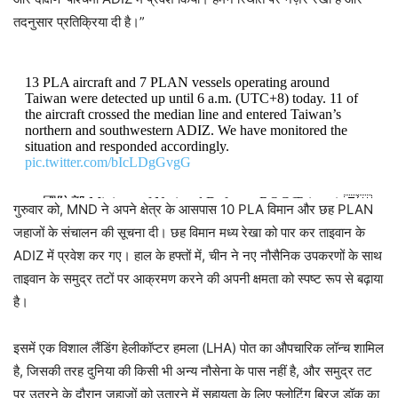
तदनुसार प्रतिक्रिया दी है।”
13 PLA aircraft and 7 PLAN vessels operating around
Taiwan were detected up until 6 a.m. (UTC+8) today. 11 of
the aircraft crossed the median line and entered Taiwan’s
northern and southwestern ADIZ. We have monitored the
situation and responded accordingly.
pic.twitter.com/bIcLDgGvgG
— 國防部 Ministry of National Defense, ROC(Taiwan) 🇹🇼
गुरुवार को, MND ने अपने क्षेत्र के आसपास 10 PLA ​​विमान और छह PLAN
(@MoNDefense)
January 17, 2025
जहाजों के संचालन की सूचना दी। छह विमान मध्य रेखा को पार कर ताइवान के
ADIZ में प्रवेश कर गए। हाल के हफ्तों में, चीन ने नए नौसैनिक उपकरणों के साथ
ताइवान के समुद्र तटों पर आक्रमण करने की अपनी क्षमता को स्पष्ट रूप से बढ़ाया
है।
इसमें एक विशाल लैंडिंग हेलीकॉप्टर हमला (LHA) पोत का औपचारिक लॉन्च शामिल
है, जिसकी तरह दुनिया की किसी भी अन्य नौसेना के पास नहीं है, और समुद्र तट
पर उतरने के दौरान जहाजों को उतारने में सहायता के लिए फ्लोटिंग ब्रिज डॉक का